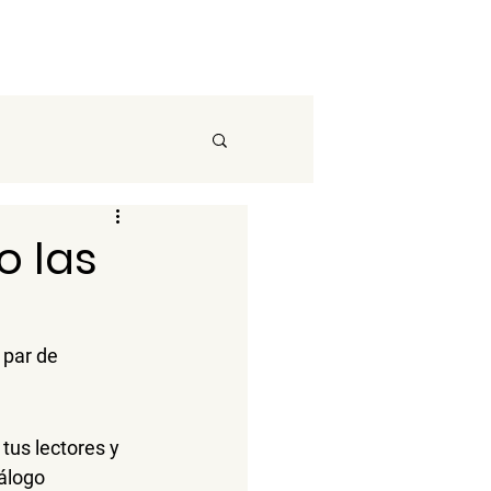
Ver disponibilidad
Suites & Villas
Acerca de
o las
 par de 
tus lectores y 
álogo 