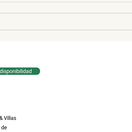
¡Escápate! Trabaja y viaja
Mejo
en tu camper
de 
disponibilidad
& Villas
 de