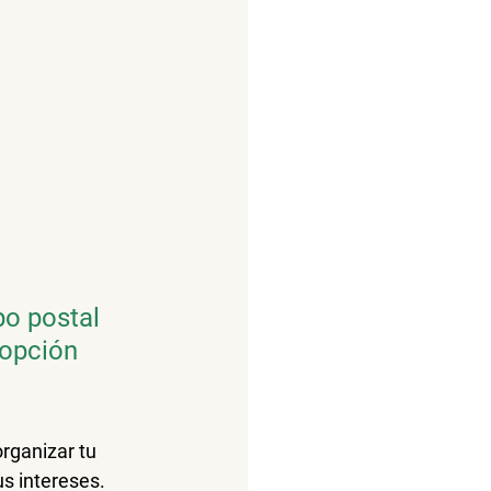
po postal 
 opción 
rganizar tu 
us intereses.